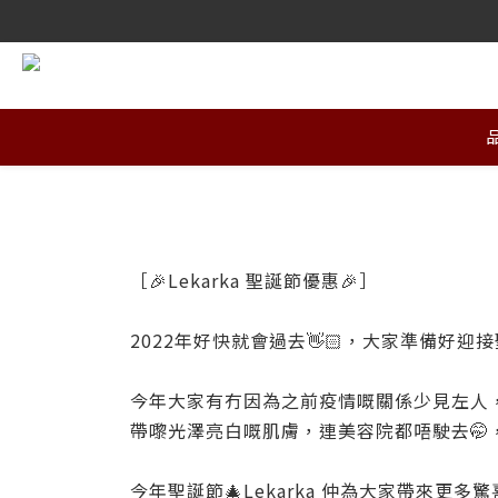
［🎉Lekarka 聖誕節優惠🎉］
2022年好快就會過去👋🏻，大家準備好迎
今年大家有冇因為之前疫情嘅關係少見左人，
帶嚟光澤亮白嘅肌膚，連美容院都唔駛去
今年聖誕節🎄Lekarka 仲為大家帶來