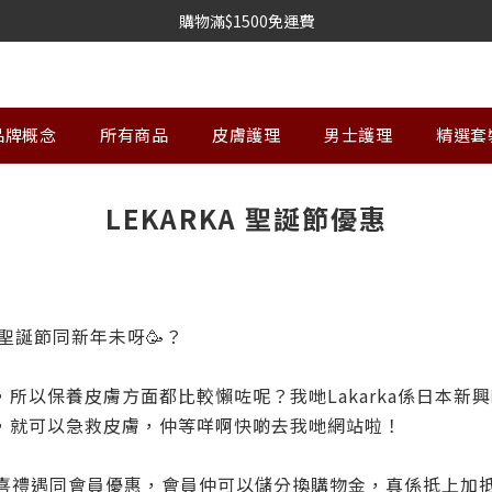
購物滿$1500免運費
品牌概念
所有商品
皮膚護理
男士護理
精選套
LEKARKA 聖誕節優惠
接聖誕節同新年未呀🥳？
所以保養皮膚方面都比較懶咗呢？我哋Lakarka係日本新
，就可以急救皮膚，仲等咩啊快啲去我哋網站啦！
更多驚喜禮遇同會員優惠，會員仲可以儲分換購物金，真係抵上加