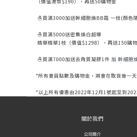
（價值港幣$190），再送50購物金
☃️買滿3000加送幹細胞煥BB霜 一
枝
(顏色
☃️買滿5000送密集煥白超導
精華精華1
枝
（價值$1298），再送150購
☃️買滿7000加送去角質凝膠1件
加 幹細胞煥
*所有會員點數及購物金，將會在取貨後一
*以上所有優惠由2022年12月1號起至到2
關於我們
公司簡介