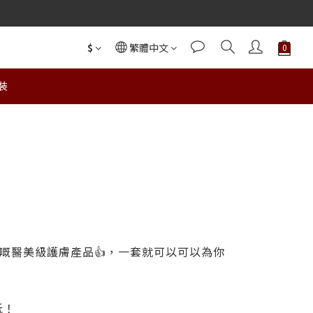
$
繁體中文
裝
興嘅醫美級護膚產品👍，一套就可以可以為你
抵！