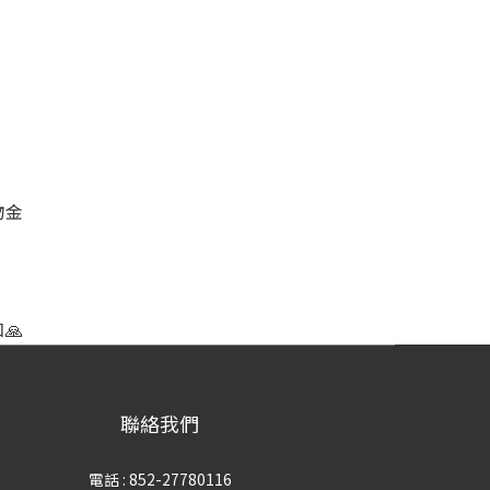
物金
🙏
聯絡我們
電話 : 852-27780116