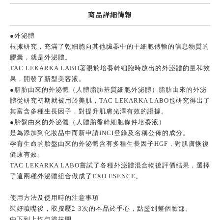
商品詳細情報
●外泌體
根據研究，充滿了乾細胞向其他臟器中的干細胞傳輸的信息物質的
膠囊，就是外泌體。
TAC LEKARKA LABO著眼於培養幹細胞時放出的外泌體的量和效
果，開發了新型美容液。
●脂肪由來的外泌體（人體脂肪基質細胞外泌體）脂肪由來的外泌
體從研究初期就被用於美肌，TAC LEKARKA LABO也研究得出了
其富含多種生長因子，對提升肌膚光澤有效的證據。
●胎盤由來的外泌體（人體胎盤幹細胞條件培養液）
是為添加到化妝品中而新申請INCI登錄及名稱公佈的成分。
孕育生命的胎盤由來的外泌體含有多種生長因子HGF，對肌膚恢復
健康有效。
TAC LEKARKA LABO嘗試了各種外泌體混合物後評價結果，選擇
了這兩種外泌體組合做成了EXO ESENCE。
使用方法及使用時的注意事項
裝好噴嘴後，取按壓2-3次的本品於手心，點塗到整個臉部。
由下到上均勻塗抹開。