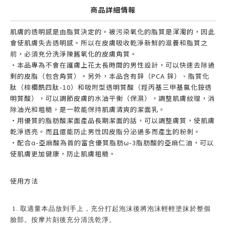
商品詳細情報
肌膚的透明感是由脂質決定的。被污染氧化的脂質是渾濁的，因此
會使肌膚失去透明感。所以在皮膚吸收乾淨新鮮的滋養和脂質之
前，必須充分洗淨陳舊氧化的皮膚角質。
・本品專為不會在護膚上花太長時間的男性設計，可以快速去除過
剩的皮脂（包含角質）。另外，本品含有鋅（PCA 鋅）、脂質化
肽（棕櫚酰四肽-10）和吸附型透明質酸（羥丙基三甲基氯化銨透
明質酸），可以調節皮膚的水油平衡（保濕），調整肌膚紋理，消
除油光和粗糙，是一款能保持肌膚清爽的潔面乳。
・用優質的脂肪酸潔面產品長期潔面的話，可以調整膚質，使肌膚
乾淨透亮。而且還能防止男性因皮脂分泌過多而產生的粉刺。
・配合α-亞麻酸為首的富含優質脂肪ω-3脂肪酸的亞麻仁油，可以
使肌膚更加健康，防止肌膚粗糙。
使用方法
1. 取適量本品放到手上，充分打起泡沫後將泡沫輕輕塗抹於整個
臉部。按摩片刻後充分清洗乾淨。