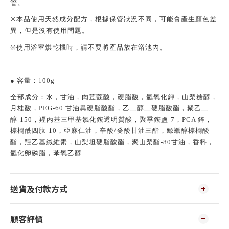
管。
※
本品使用天然成分配方，根據保管狀況不同，可能會產生顏色差
異，但是沒有使用問題。
※
使用浴室烘乾機時，請不要將產品放在浴池內。
● 容量：100g
全部成分：水，甘油，肉荳蔻酸，硬脂酸，氫氧化鉀，山梨糖醇，
月桂酸，PEG-60 甘油異硬脂酸酯，乙二醇二硬脂酸酯，聚乙二
醇-150，羥丙基三甲基氯化銨透明質酸，聚季銨鹽-7，PCA 鋅，
棕櫚酰四肽-10，亞麻仁油，辛酸/癸酸甘油三酯，鯨蠟醇棕櫚酸
酯，羥乙基纖維素，山梨坦硬脂酸酯，聚山梨酯-80甘油，香料，
氫化卵磷脂，苯氧乙醇
送貨及付款方式
顧客評價