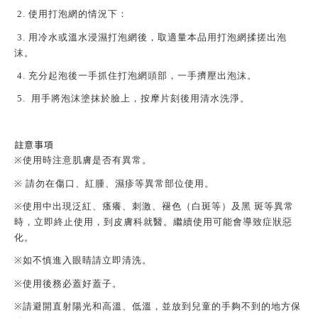
2. 使用打泡網的情況下：
3. 用冷水或溫水浸濕打泡網後，取適量本品用打泡網揉搓出泡
沫。
4. 充分起泡後一手抓住打泡網頭部，一手擠壓出泡沫。
5. 用手將泡沫塗抹於臉上，按摩片刻後用清水洗淨。
註意事項
※
使用時注意肌膚是否有異常。
※
請勿在傷口、紅腫、濕疹等異常部位使用。
※
使用中出現泛紅、瘙癢、刺激、褪色（白斑等）及黑 斑等異常
時，立即終止使用，到皮膚科就醫。繼續使用可能會導致症狀惡
化。
※
如不慎進入眼睛請立即清洗。
※
使用後務必蓋好蓋子。
※
請避開直射陽光和高溫、低溫，並放到兒童的手夠不到的地方保