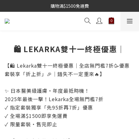
購物滿$1500免運費
🛍️ LEKARKA雙十一終極優惠｜
【🛍️ Lekarka雙十一終極優惠｜全店無門檻7折🥳優惠
套裝享「折上折」🎉｜錯失不一定重來🔥】
✨ 日本醫美級護膚・年度最抵時機！
2025年最後一擊！Lekarka全場無門檻7折
✓ 指定套裝獨享「先95折再7折」優惠
✓ 全場滿$1500即享免運費
✓ 限量套裝・售完即止