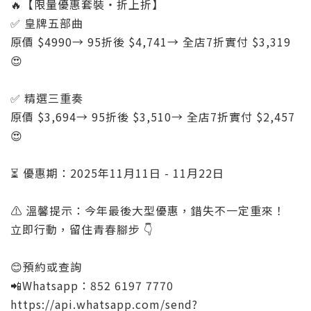
🔥【限量優惠套裝・折上折】
✅ 皇牌五部曲
原價 $4990→ 95折後 $4,741→ 全店7折實付 $3,319
😍
✅ 精選三重奏
原價 $3,694→ 95折後 $3,510→ 全店7折實付 $2,457
😍
⏳ 優惠期：2025年11月11日 - 11月22日
⚠️ 溫馨提示：今年最後大型優惠，錯失不一定重來！
立即行動，留住青春腳步 👇
😊預約或查詢
📲Whatsapp：852 6197 7770
https://api.whatsapp.com/send?