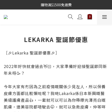
購物滿$1500免運費
LEKARKA 聖誕節優惠
［🎉Lekarka 聖誕節優惠🎉］
2022年好快就會過去👋🏻，大家準備好迎接聖誕節同新
年未呀🥳？
今年大家有冇因為之前疫情嘅關係少見左人，所以保養
皮膚方面都比較懶咗呢？我哋Lakarka係日本新興嘅醫
美級護膚產品👍，一套就可以可以為你帶嚟光澤亮白嘅
肌膚，連美容院都唔駛去🤭，就可以急救皮膚，仲等咩