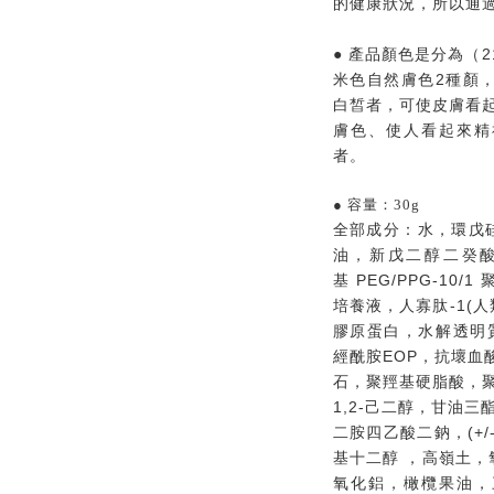
的健康狀況，所以通
2
●
產品顏色是分為
（
2
米色自然膚色
種
顏
白皙者，可使皮膚看起
膚色、使人看起來精
者。
●
容量：
30g
全部成分：水，環戊
油，新戊二醇二癸
PEG/PPG-10/1
基
-1(
培養液，人寡肽
人
膠原蛋白，水解透明
EOP
經酰胺
，抗壞血
石，聚羥基硬脂酸，
1,2-
己二醇，甘油三
(+/
二胺四乙酸二鈉，
基十二醇
，高嶺土，
氧化鋁，橄欖果油，