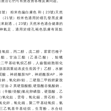
過激活它們可有效改善各種皮膚問題。
1
和 (
23
號）
粉米色偏白膚色
號)天
然
21
，
（
號）
粉米色
適用於瞳孔發黑皮膚
23
來剔透，(
號)
天然米色
適合健康的
神氣足，適用於瞳孔褐色肌膚有斑點
硅氧烷，丙二醇，戊二醇，霍霍巴種子
酸酯，甘油三酯（乙基己酸），鯨蠟
聚二甲基硅氧烷乙醇，人齒髓細胞順化
類基因重組表皮生長因子）乙醇，水解
NP
AP
質酸，神經酰胺
，神經酰胺
，神
/
酸鈉，氧化鈰
鉑，二硬脂二甲銨鋰蒙脫
-2
,
聚甘油
異硬脂酸酯
硬脂酰谷氨酸鈉，
/
)
酯（辛酸
癸酸
氫化卵磷脂，硬脂酸，乙
-)
氧化鈦，雲母，氧化錫，滑石粉，辛
氧化鋅，氧化鐵，聚二甲基硅氧烷，氫
三乙氧基辛基硅烷，生育酚，水合硅