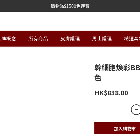
購物滿$1500免運費
品牌概念
所有商品
皮膚護理
男士護理
精選套
幹細胞煥彩BB霜
色
HK$838.00
加入購物車