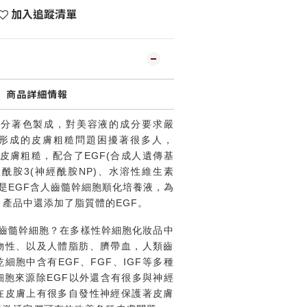
加入追蹤清單
商品詳細情報
成分著色製成，對美容液的成分要求嚴
形成的皮膚粗糙問題困擾著很多人，
EGF(
預防皮膚粗糙，配合了
合成人遺傳基
3(
NP)
經酰胺
神經酰胺
、水溶性維生素
EGF
是
含人齒髓幹細胞順化培養液，為
EGF
，產品中還添加了脂質體的
。
要添加齒髓幹細胞？在多樣性幹細胞化妝品中
物性、以及人體脂肪、臍帶血，人類齒
EGF
FGF
IGF
乾細胞中含有
、
、
等多種
EGF
細胞來源除
以外還含有很多與神經
在皮膚上有很多自發性神經保護著皮膚