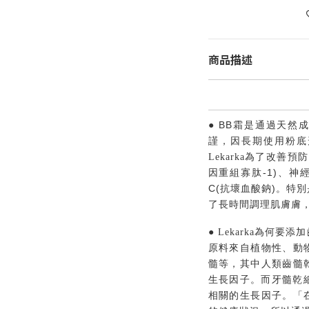
商品描述
● BB
霜是通過天然
謹，因長期使用粉底
Lekarka為了改善
-1)
因重組寡肽
、神
C(
)
抗壞血酸鈉
。特別
了長時間調理肌膚膚
●
Lekarka為何
原料來自植物性、動
髓等，其中人類齒髓
生長因子。而牙髓乾
相關的生長因子。「