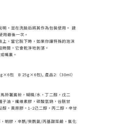
說明，並在洗臉后將其作為包裝使用。 建
后使用最後一次。
臉上，當它脫下時，如果你讓特殊的泡沫
段時間，它會乾淨地剝落。
睛或嘴裏。
g×6包 B 25g×6包), 產品2:（30ml）
酸，馬鈴薯澱粉，糊精/水，丁二醇，戊二
種子油，纖維素膠，碳酸氫鈉，谷胱甘
梨醇，黃原膠，1-2己二醇，丙二醇，辛甘
化鈣，明膠，辛酰/癸酰氨/丙基甜菜鹼，氯化