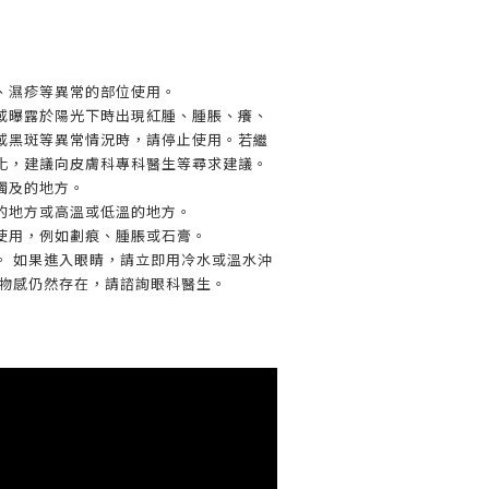
、濕疹等異常的部位使用。
或曝露於陽光下時出現紅腫、腫脹、癢、
或黑斑等異常情況時，請停止使用。若繼
化，建議向皮膚科專科醫生等尋求建議。
觸及的地方。
的地方或高溫或低溫的地方。
使用，例如劃痕、腫脹或石膏。
。 如果進入眼睛，請立即用冷水或溫水沖
異物感仍然存在，請諮詢眼科醫生。