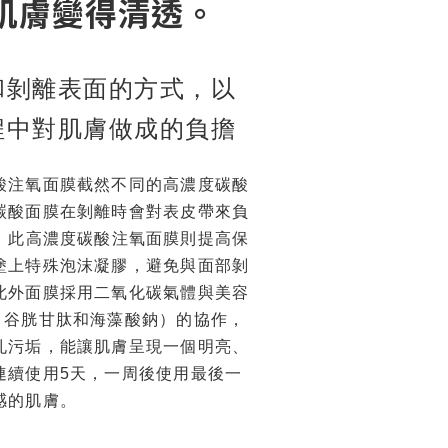
肌膚變得清透。
和剝離表面的方式，以
程中對肌膚做成的負擔
酸注氧面膜截然不同的高濃度碳酸
碳酸面膜在剝離時會對表皮帶來負
，
此高濃度碳酸注氧面膜則提高保
塗上特殊泡沫凝膠，避免與面部剝
此外面膜採用二氧化碳氣體與美容
、谷胱甘肽和海藻酸鈉）的協作，
孔污垢，能讓肌膚呈現一個明亮、
連續使用5天，一周後使用最後一
感的肌膚。