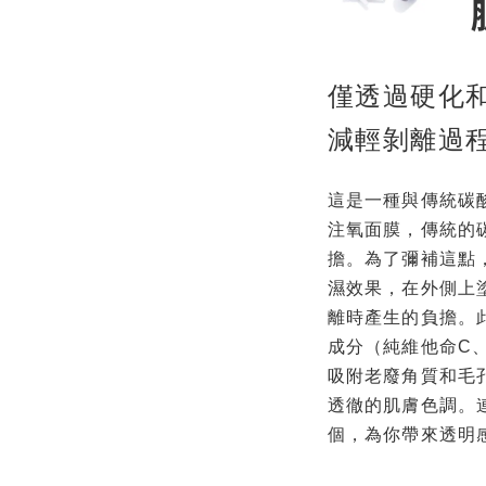
僅透過硬化
減輕剝離過
這是一種與傳統碳
注氧面膜，傳統的
擔
。
為了彌補這點
濕效果，在外側上
離時產生的負擔。
成分（純維他命C
吸附老廢角質和毛
透徹的肌膚色調。
個，為你帶來透明