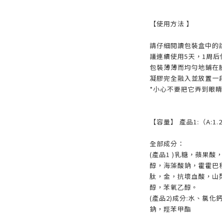
【使用方法 】
請仔細閱讀包裝盒中的
議連續使用5天，1周
包裝薄薄而均勻地鋪在
凝膠完全融入並放置一
*小心不要把它弄到眼
【容量】 產品1:（A:1.2
全部成分：
(產品1 )乳糖，蘋果
醇，海藻酸鈉，霍霍巴
肽，金，抗壞血酸，山
醇，苯氧乙醇。
(產品2)成分:水、氯
鈉，羥苯甲酯