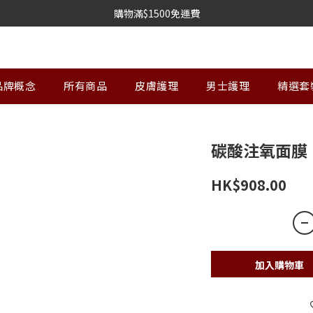
購物滿$1500免運費
品牌概念
所有商品
皮膚護理
男士護理
精選套
碳酸注氧面膜
HK$908.00
加入購物車