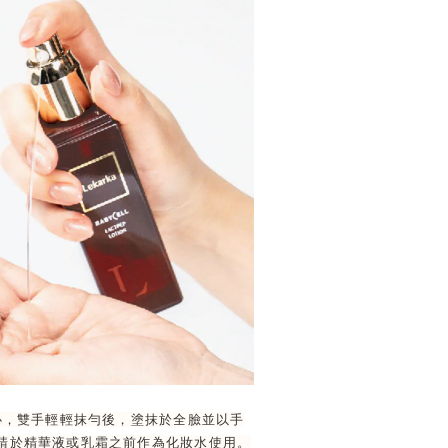
手心，雙手輕輕抹勻後，塗抹於全臉並以手
請於精華液或乳霜之前作為化妝水使用。