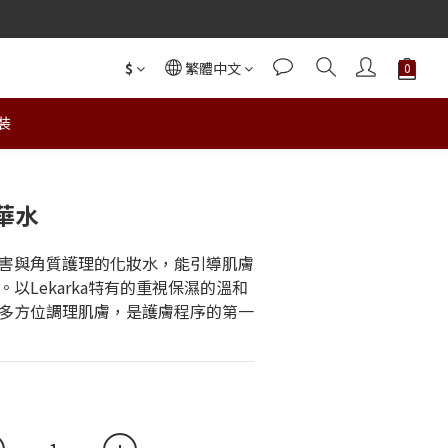
$
繁體中文
裝
立即購買
華水
害與角質護理的化妝水，能引導肌膚
以Lekarka特有的重視保濕的溫和
多方位調理肌膚，是護膚程序的第一