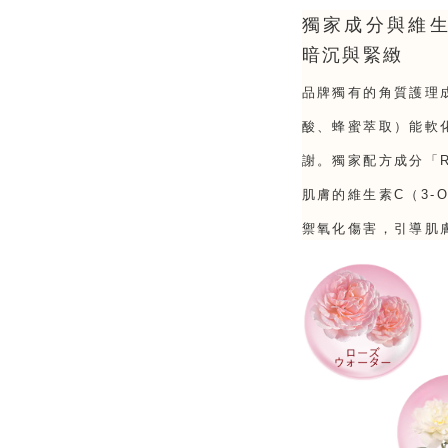
獨家成分與維
暗沉與緊緻
品牌獨有的角質護理
酸、蜂蜜萃取）能軟
謝。獨家配方成分「R
肌膚的維生素C（3-
禦氧化傷害，引導肌