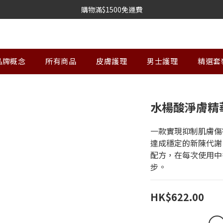
購物滿$1500免運費
品牌概念
所有商品
皮膚護理
男士護理
精選套
水楊酸淨膚精
一款實現抑制肌膚傷
達成穩定的新陳代謝。
配方，在每次使用中
步。
HK$622.00