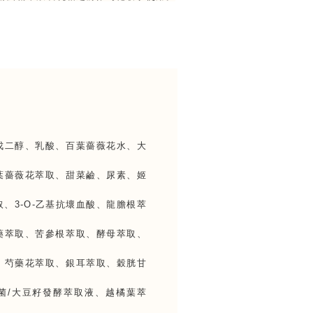
戊二醇、乳酸、百葉薔薇花水、大
葉薔薇花萃取、甜菜鹼、尿素、姬
、3-O-乙基抗壞血酸、龍膽根萃
藥萃取、苦參根萃取、酵母萃取、
、芍藥花萃取、銀耳萃取、穀胱甘
菌/大豆籽發酵萃取液、越橘葉萃