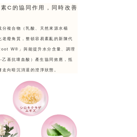
生素C的協同作用，同時改善
成分複合物（乳酸、天然來源水楊
化老廢角質，整頓容易紊亂的新陳代
oot W®」與能提升水分含量、調理
O-乙基抗壞血酸）產生協同效應，抵
膚走向暗沉消退的澄淨狀態。