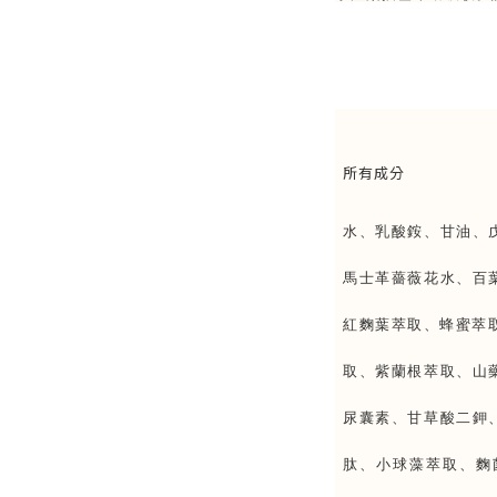
所有成分
水、乳酸銨、甘油、
馬士革薔薇花水、百
紅麴葉萃取、蜂蜜萃取
取、紫蘭根萃取、山
尿囊素、甘草酸二鉀
肽、小球藻萃取、麴