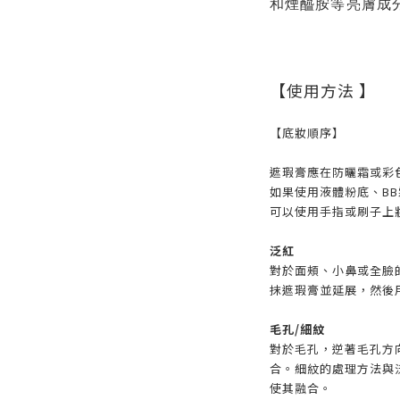
和煙醯胺等亮膚成
【使用方法 】
【底妝順序】
遮瑕膏應在防曬霜或彩
如果使用液體粉底、B
可以使用手指或刷子上
泛紅
對於面頰、小鼻或全臉
抹遮瑕膏並延展，然後
毛孔/細紋
對於毛孔，逆著毛孔方
合。細紋的處理方法與
使其融合。