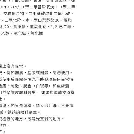
、三（辛酸/癸酸）甘油、氫化卵磷脂、卵
/PPG-19/19 聚二甲基矽氧烷、（聚二甲
/15)）交聯聚合物、二甲基矽烷化二氧化矽、
氧烷、二氧化矽、水、聚山梨醇酯20、硬脂
-20、黃原膠、氫氧化鋁、1,2-己二醇、
醇、乙醇、氧化鈦、氧化鐵
膚上沒有異常。
況，例如劃痕，腫脹或潮濕，請勿使用。
或使用后暴露在陽光下時發現任何異常情
發癢、刺激、脫色（白斑等）和皮膚變
用並諮詢皮膚科醫生。 如果您繼續按原樣
化。
睛里，如果是這樣，請立即沖洗，不要揉
物感，請諮詢眼科醫生。
或極低的地方，或陽光直射的地方。
地方。
子。