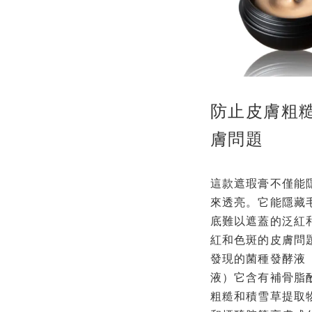
防止皮膚粗
膚問題
這款遮瑕膏不僅能
來透亮。它能隱藏
底難以遮蓋的泛紅
紅和色斑的皮膚問
發現的菌種發酵液（Col
液）它含有補骨脂
粗糙和積雪草提取