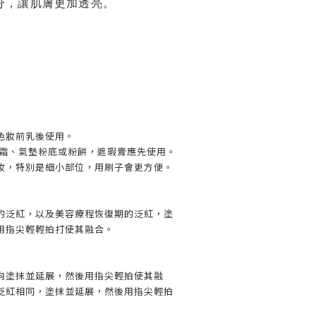
分，讓肌膚更加透亮。
色妝前乳後使用。
B霜、氣墊粉底或粉餅，遮瑕膏應先使用。
妝，特別是細小部位，用刷子會更方便。
的泛紅，以及美容療程恢復期的泛紅，塗
用指尖輕輕拍打使其融合。
向塗抹並延展，然後用指尖輕拍使其融
泛紅相同，塗抹並延展，然後用指尖輕拍