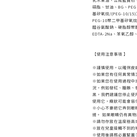
乳木果油、合成藍寶石
磷脂、甘油、BG、PEG 
基矽氧烷/(PEG-10
PEG-10聚二甲基矽
醯谷氨酸鈉、硬脂醇聚醚
EDTA-2Na、苯氧乙
【使用注意事項 】
※謹慎使用，以確保皮
※如果您有任何異常情
※如果您在使用過程中
況，例如發紅、腫脹、
黑，我們建議您停止使
使用它，癥狀可能會惡
※小心不要把它弄到眼
搓。 如果眼睛仍有異
※請勿存放在溫度極高
※放在兒童接觸不到的
※使用後請務必蓋緊蓋