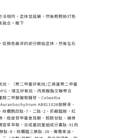
方法相同，塗抹並延展，然後輕輕拍打色
其融合。眼下
，從顏色最深的部分開始塗抹，然後左右
氧烷、（聚二甲基矽氧烷/乙烯基聚二甲基
DPG、環五矽氧烷、丙烯酸酯交聯聚合
二甲醚葡萄糖苷、Colwellia
Aurantiochytrium AB811026發酵液、
、棕櫚酰四肽-7、二肽-2、菸鹼醯胺、紅
鈉、橙皮苷甲基查耳酮、穀胱甘肽、補骨
積雪草萃取、合成基因重組成分寡肽-91肉
勝肽-8、棕櫚醯三勝肽-28、橄欖果油、