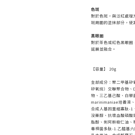
色斑
對於色斑，與泛紅處理
斑周圍的塗抹部分，使
黑眼圈
對於茶色或紅色黑眼圈
延展並融合。
【容量】 20g
全部成分：聚二甲基矽
矽氧烷）交聯聚合物、
物、三乙基己酸、白藜蘆醇
marinimaniae培養液、
合成人基因重組寡肽-1
沒藥醇、抗壞血酸磷酸
脂酚、刺阿幹樹仁油、
毒桿菌多肽-1.乙醯基六