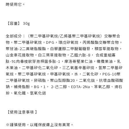
時使用它。
【容量】 30g
全部成分：（聚二甲基矽氧烷/乙烯基聚二甲基矽氧烷）交聯聚合
物，聚二甲基矽氧烷，DPG，環戊矽氧烷，丙烯酸酯交聯聚合物，
聚甘油-2二異硬脂酸酯，白藜蘆醇二甲醚葡糖苷，積雪草提取物，
山金車花提取物，白三葉草提取物，乙醯六肽-8， 合成重組寡
肽-91肉毒梭狀芽孢桿菌多肽-1，摩洛哥堅果仁油，橄欖果油，乳
木果油，二甲基矽化二氧化矽，三乙氧基辛基矽烷，氫聚二甲基矽
氧烷，聚二甲基矽氧烷，甲基矽氧烷，水，二氧化矽，PEG-10聚
二甲基矽氧烷，卵磷脂，聚山梨醇酯20，二氧化鈦，抗壞血酸磷酸
鈉，補骨脂酚，BG，1， 2-己二醇、EDTA-2Na、苯氧乙醇、滑石
粉、氧化鐵、氫氧化鋁
【使用注意事項 】
※謹慎使用，以確保皮膚上沒有異常。